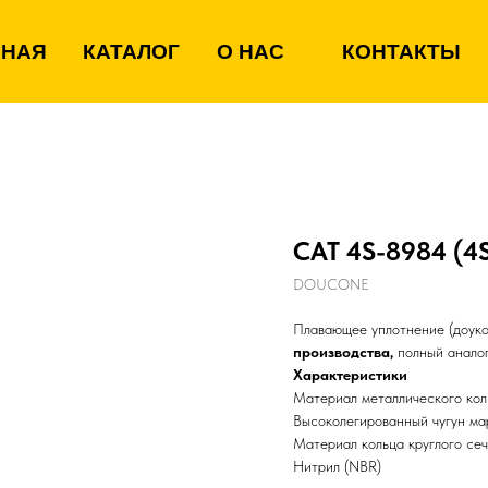
ВНАЯ
КАТАЛОГ
О НАС
КОНТАКТЫ
CAT 4S-8984 (4
DOUCONE
Плавающее уплотнение (доуко
производства,
полный аналог
Характеристики
Материал металлического кол
Высоколегированный чугун м
Материал кольца круглого се
Нитрил (NBR)