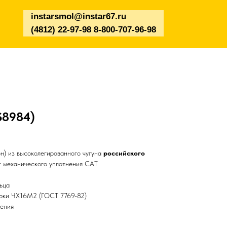
instarsmol@instar67.ru
(4812) 22-97-98 8-800-707-96-98
S8984)
н) из высоколегированного чугуна
российского
 механического уплотнения CAT
ьца
арки ЧХ16М2 (ГОСТ 7769-82)
чения