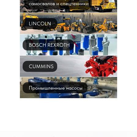
самосвалов и спецтехники
LINCOLN
BOSCH REXROTH
CUMMINS
Промышленные насосы