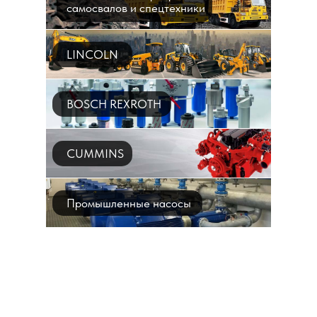
самосвалов и спецтехники
LINCOLN
BOSCH REXROTH
CUMMINS
Промышленные насосы