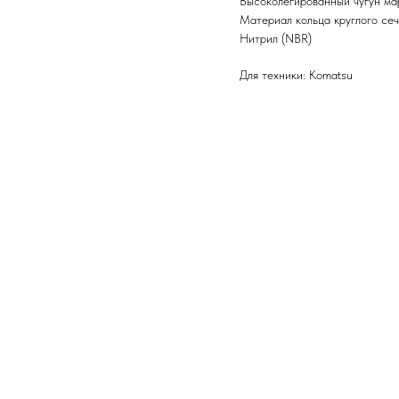
Высоколегированный чугун м
Материал кольца круглого се
Нитрил (NBR)
Для техники: Komatsu