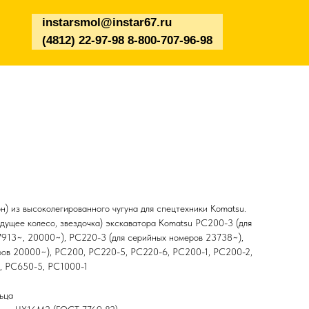
instarsmol@instar67.ru
(4812) 22-97-98 8-800-707-96-98
) из высоколегированного чугуна для спецтехники Komatsu.
едущее колесо, звездочка) экскаватора Komatsu PC200-3 (для
7913~, 20000~), PC220-3 (для серийных номеров 23738~),
ров 20000~), PC200, PC220-5, PC220-6, PC200-1, PC200-2,
, PC650-5, PC1000-1
ьца