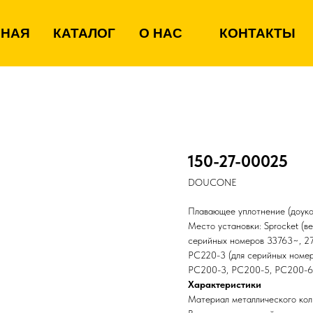
ВНАЯ
КАТАЛОГ
О НАС
КОНТАКТЫ
150-27-00025
DOUCONE
Плавающее уплотнение (доукон
Место установки: Sprocket (в
серийных номеров 33763~, 2
PC220-3 (для серийных номе
PC200-3, PC200-5, PC200-6
Характеристики
Материал металлического кол