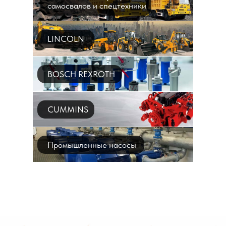
самосвалов и спецтехники
LINCOLN
BOSCH REXROTH
CUMMINS
Промышленные насосы