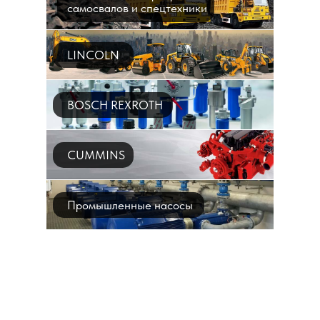
самосвалов и спецтехники
LINCOLN
BOSCH REXROTH
CUMMINS
Промышленные насосы