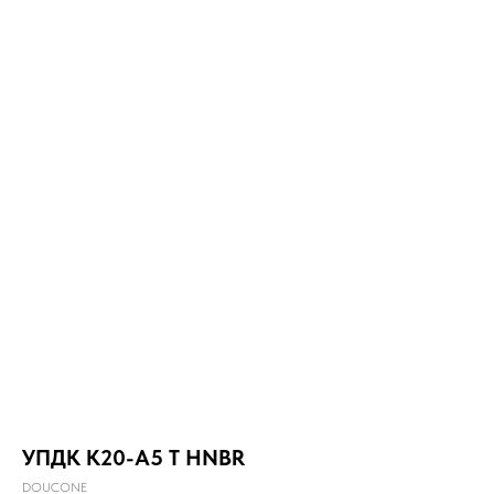
УПДК К20-А5 Т HNBR
DOUCONE