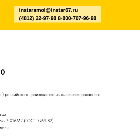
instarsmol@instar67.ru
(4812) 22-97-98 8-800-707-96-98
50
н) российского производства из высоколегированного
ьца
арки ЧХ16М2 (ГОСТ 7769-82)
чения