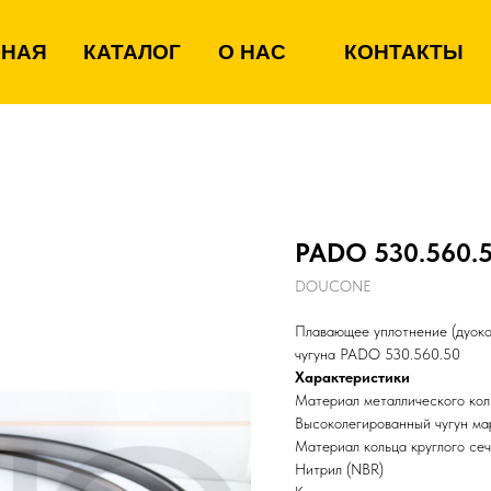
ВНАЯ
КАТАЛОГ
О НАС
КОНТАКТЫ
PADO 530.560.
DOUCONE
Плавающее уплотнение (дуоко
чугуна PADO 530.560.50
Характеристики
Материал металлического кол
Высоколегированный чугун м
Материал кольца круглого се
Нитрил (NBR)