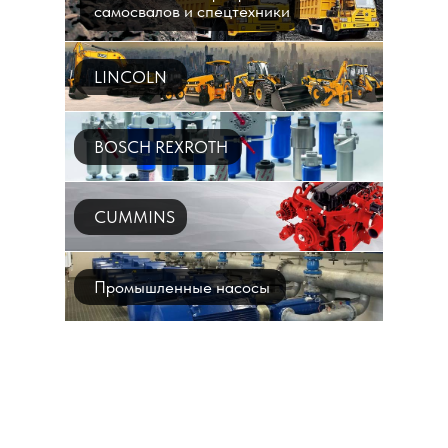
самосвалов и спецтехники
LINCOLN
BOSCH REXROTH
CUMMINS
Промышленные насосы