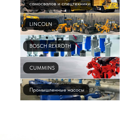
самосвалов и спецтехники
LINCOLN
BOSCH REXROTH
CUMMINS
Промышленные насосы