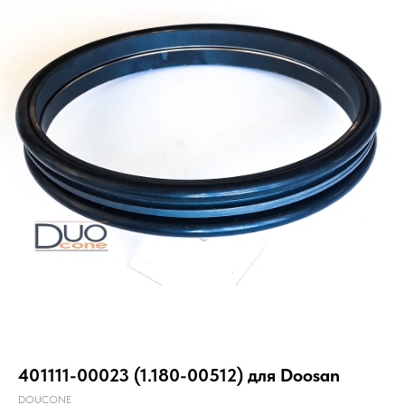
401111-00023 (1.180-00512) для Doosan
DOUCONE