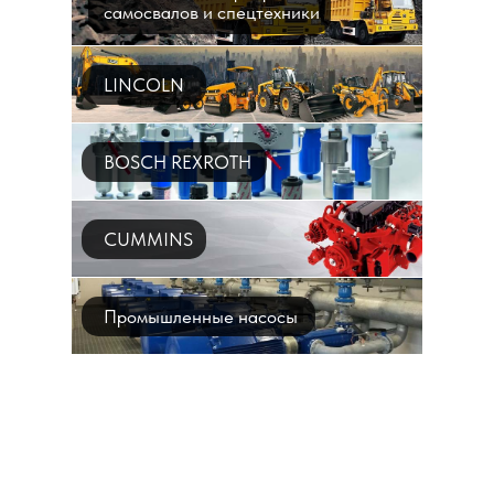
самосвалов и спецтехники
LINCOLN
BOSCH REXROTH
CUMMINS
Промышленные насосы