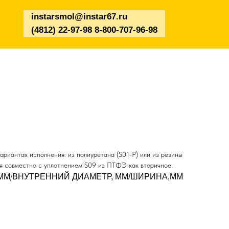
instarsmol@instar67.ru
(4812) 22-97-98 8-800-707-96-98
ариантах исполнения: из полиуретана (S01-P) или из резины
ся совместно с уплотнением S09 из ПТФЭ как вторичное.
ММ
ВНУТРЕННИЙ ДИАМЕТР, ММ/ШИРИНА,ММ
/