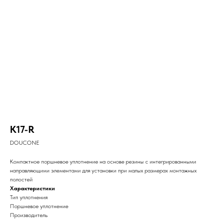
K17-R
DOUCONE
Компактное поршневое уплотнение на основе резины с интегрированными
направляющими элементами для установки при малых размерах монтажных
полостей
Характеристики
Тип уплотнения
Поршневое уплотнение
Производитель