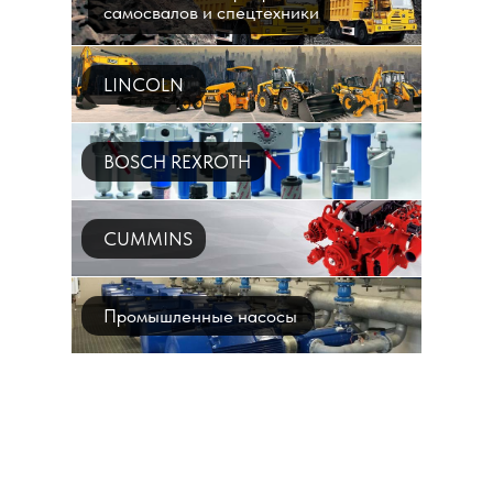
самосвалов и спецтехники
LINCOLN
BOSCH REXROTH
CUMMINS
Промышленные насосы