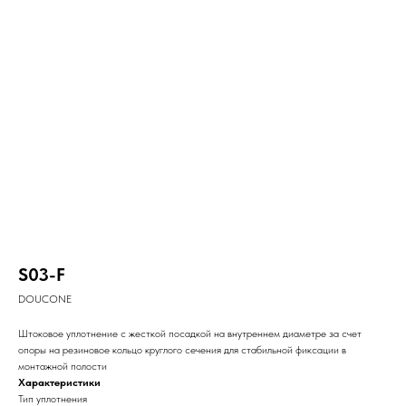
S03-F
DOUCONE
Штоковое уплотнение с жесткой посадкой на внутреннем диаметре за счет
опоры на резиновое кольцо круглого сечения для стабильной фиксации в
монтажной полости
Характеристики
Тип уплотнения