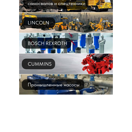
самосвалов и спецтехники
LINCOLN
BOSCH REXROTH
CUMMINS
Промышленные насосы