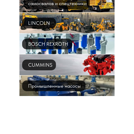
самосвалов и спецтехники
LINCOLN
BOSCH REXROTH
CUMMINS
Промышленные насосы