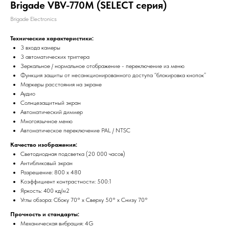
Brigade VBV-770M (SELECT серия)
Brigade Electronics
Технические характеристики:
3 входа камеры
3 автоматических триггера
Зеркальное / нормальное отображение - переключение из меню
Функция защиты от несанкционированного доступа “блокировка кнопок”
Маркеры расстояния на экране
Аудио
Солнцезащитный экран
Автоматический диммер
Многоязычное меню
Автоматическое переключение PAL / NTSC
Качество изображения:
Светодиодная подсветка (20 000 часов)
Антибликовый экран
Разрешение: 800 x 480
Коэффициент контрастности: 500:1
Яркость: 400 кд/м2
Углы обзора: Сбоку 70° х Сверху 50° x Снизу 70°
Прочность и стандарты:
Механическая вибрация: 4G