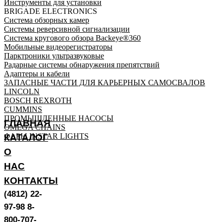
Инструменты для установки
BRIGADE ELECTRONICS
Система обзорных камер
Системы реверсивной сигнализации
Система кругового обзора Backeye®360
Мобильные видеорегистраторы
Парктроники ультразвуковые
Радарные системы обнаружения препятствий
Адаптеры и кабели
ЗАПАСНЫЕ ЧАСТИ ДЛЯ КАРЬЕРНЫХ САМОСВАЛОВ
LINCOLN
BOSCH REXROTH
CUMMINS
ПРОМЫШЛЕННЫЕ НАСОСЫ
ГЛАВНАЯ
OMEGA CHAINS
ФАРЫ INSTAR LIGHTS
КАТАЛОГ
О
НАС
КОНТАКТЫ
(4812) 22-
97-98 8-
800-707-