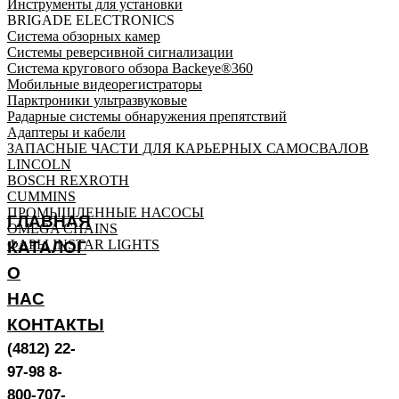
Инструменты для установки
BRIGADE ELECTRONICS
Система обзорных камер
Системы реверсивной сигнализации
Система кругового обзора Backeye®360
Мобильные видеорегистраторы
Парктроники ультразвуковые
Радарные системы обнаружения препятствий
Адаптеры и кабели
ЗАПАСНЫЕ ЧАСТИ ДЛЯ КАРЬЕРНЫХ САМОСВАЛОВ
LINCOLN
BOSCH REXROTH
CUMMINS
ПРОМЫШЛЕННЫЕ НАСОСЫ
ГЛАВНАЯ
OMEGA CHAINS
ФАРЫ INSTAR LIGHTS
КАТАЛОГ
О
НАС
КОНТАКТЫ
(4812) 22-
97-98 8-
800-707-